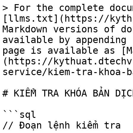
> For the complete docu
[llms.txt](https://kyth
Markdown versions of do
available by appending 
page is available as [M
(https://kythuat.dtechv
service/kiem-tra-khoa-b
# KIỂM TRA KHÓA BẢN DỊCH
```sql

// Đoạn lệnh kiểm tra
