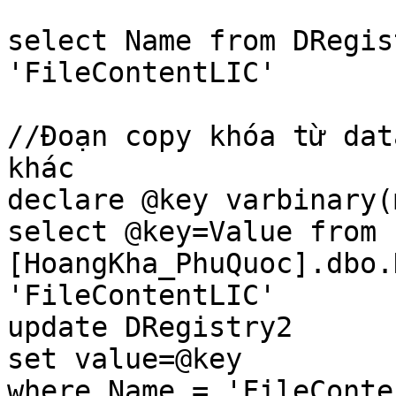
select Name from DRegis
'FileContentLIC'

//Đoạn copy khóa từ dat
khác

declare @key varbinary(m
select @key=Value from 
[HoangKha_PhuQuoc].dbo.
'FileContentLIC'

update DRegistry2

set value=@key

where Name = 'FileConte