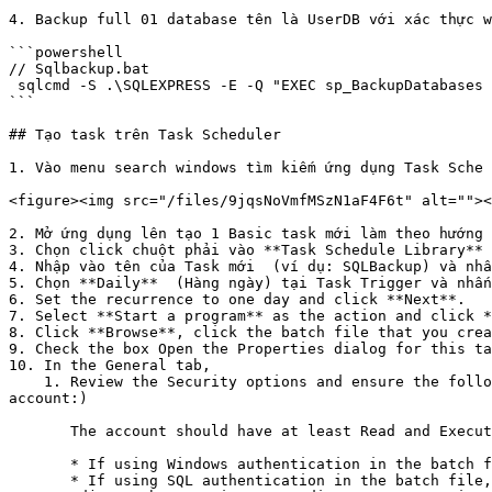
4. Backup full 01 database tên là UserDB với xác thực w
```powershell

// Sqlbackup.bat

 sqlcmd -S .\SQLEXPRESS -E -Q "EXEC sp_BackupDatabases @backupLocation='D:\SQLBackups\', @databaseName='USERDB', @backupType='F'" 

```

## Tạo task trên Task Scheduler

1. Vào menu search windows tìm kiếm ứng dụng Task Sche

<figure><img src="/files/9jqsNoVmfMSzN1aF4F6t" alt=""><
2. Mở ứng dụng lên tạo 1 Basic task mới làm theo hướng 
3. Chọn click chuột phải vào **Task Schedule Library** 
4. Nhập vào tên của Task mới  (ví dụ: SQLBackup) và nhấ
5. Chọn **Daily**  (Hàng ngày) tại Task Trigger và nhấn
6. Set the recurrence to one day and click **Next**.

7. Select **Start a program** as the action and click *
8. Click **Browse**, click the batch file that you crea
9. Check the box Open the Properties dialog for this ta
10. In the General tab,

    1. Review the Security options and ensure the following for the user account running the task (listed under When running the task, user the following user 
account:)

       The account should have at least Read and Execute permissions to launch sqlcmd utility. Additionally,

       * If using Windows authentication in the batch file, ensure the owner of the task permissions to do SQL Backups.

       * If using SQL authentication in the batch file, the SQL user should have the necessary permissions to do SQL Backups.
