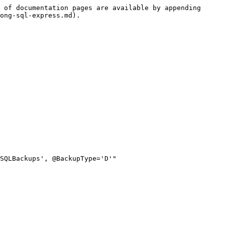
 of documentation pages are available by appending 
ong-sql-express.md).

SQLBackups', @BackupType='D'"
