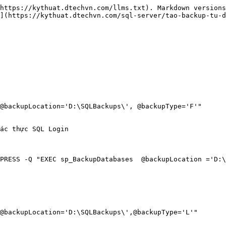
https://kythuat.dtechvn.com/llms.txt). Markdown versions
](https://kythuat.dtechvn.com/sql-server/tao-backup-tu-d
ác thực SQL Login

PRESS -Q "EXEC sp_BackupDatabases  @backupLocation ='D:\