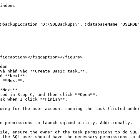
indows

figcaption></figcaption></figure>

dẫn

và nhấn vào **Create Basic task…**.

n **Next**.

 **Next**.

*Next**.

ted in Step C, and then click **Open**.

sk when I click **Finish**.
