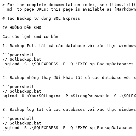
> For the complete documentation index, see [llms.txt](
`.md` to page URLs; this page is available as [Markdown
# Tạo Backup tự động SQL Express

## HƯỚNG DẪN CMD

Các câu lệnh cmd cơ bản

1. Backup Full tất cả các database với xác thực windows

```powershell

// Sqlbackup.bat

 sqlcmd -S .\SQLEXPRESS -E -Q "EXEC sp_BackupDatabases @backupLocation='D:\SQLBackups\', @backupType='F'"

```

2. Backup những thay đổi khác tất cả các database với x
```powershell

// Sqlbackup.bat

sqlcmd -U <YourSQLLogin> -P <StrongPassword> -S .\SQLEX
```

3. Backup log tất cả các databases với xác thực windows

```powershell

// Sqlbackup.bat

 sqlcmd -S .\SQLEXPRESS -E -Q "EXEC sp_BackupDatabases @backupLocation='D:\SQLBackups\',@backupType='L'"

```
