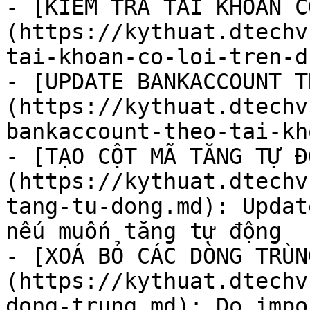
- [KIỂM TRA TÀI KHOẢN C
(https://kythuat.dtechv
tai-khoan-co-loi-tren-d
- [UPDATE BANKACCOUNT T
(https://kythuat.dtechv
bankaccount-theo-tai-kh
- [TẠO CỘT MÃ TĂNG TỰ Đ
(https://kythuat.dtechv
tang-tu-dong.md): Updat
nếu muốn tăng tự động

- [XOÁ BỎ CÁC DÒNG TRÙN
(https://kythuat.dtechv
dong-trung.md): Do impo