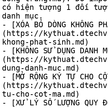
có hiện tượng 1 đối tượ
danh mục.

- [XÓA BỎ DÒNG KHÔNG PH
(https://kythuat.dtechv
khong-phat-sinh.md)

- [KHÔNG SỬ DỤNG DANH M
(https://kythuat.dtechv
dung-danh-muc.md)

- [MỞ RỘNG KÝ TỰ CHO CỘ
(https://kythuat.dtechv
tu-cho-cot-ma.md)

- [XỬ LÝ SỐ LƯỢNG QUY Đ