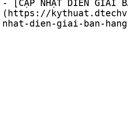
- [CẬP NHẬT DIỄN GIẢI B
(https://kythuat.dtechv