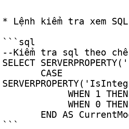
```

* Lệnh kiểm tra xem SQL
```sql

--Kiểm tra sql theo chế
SELECT SERVERPROPERTY('
       CASE 
SERVERPROPERTY('IsInteg
            WHEN 1 THEN 'Windows Authentication'   

            WHEN 0 THEN 'Mixed Mode'   

       END AS CurrentMode;

```
