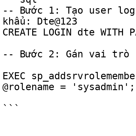
-- Bước 1: Tạo user log
khẩu: Dte@123

CREATE LOGIN dte WITH P
-- Bước 2: Gán vai trò 
EXEC sp_addsrvrolemembe
@rolename = 'sysadmin';
