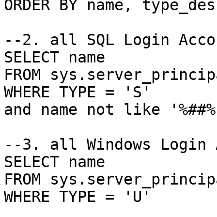
ORDER BY name, type_desc
--2. all SQL Login Acco
SELECT name

FROM sys.server_principa
WHERE TYPE = 'S'

and name not like '%##%'
--3. all Windows Login 
SELECT name

FROM sys.server_principa
WHERE TYPE = 'U'
