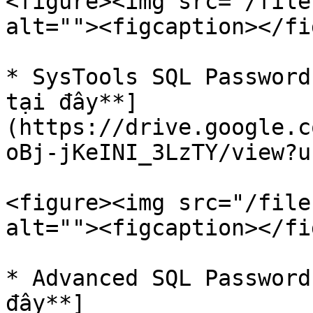
<figure><img src="/file
alt=""><figcaption></fi
* SysTools SQL Password
tại đây**]
(https://drive.google.c
oBj-jKeINI_3LzTY/view?u
<figure><img src="/file
alt=""><figcaption></fi
* Advanced SQL Password
đây**]