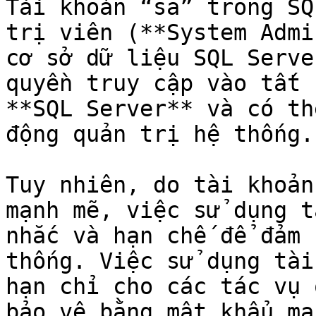
Tài khoản “sa” trong SQ
trị viên (**System Admi
cơ sở dữ liệu SQL Serve
quyền truy cập vào tất 
**SQL Server** và có th
động quản trị hệ thống.

Tuy nhiên, do tài khoản
mạnh mẽ, việc sử dụng t
nhắc và hạn chế để đảm 
thống. Việc sử dụng tài
hạn chỉ cho các tác vụ 
bảo vệ bằng mật khẩu mạ