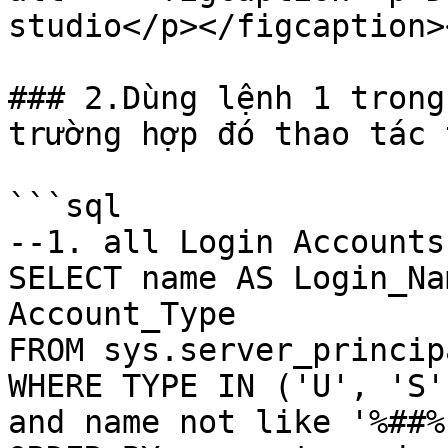
studio</p></figcaption>
### 2.Dùng lệnh 1 trong
trường hợp đó thao tác 
```sql

--1. all Login Accounts
SELECT name AS Login_Na
Account_Type

FROM sys.server_principa
WHERE TYPE IN ('U', 'S'
and name not like '%##%'