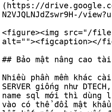
(https://drive.google.c
N2VJQLNJdZswr9H-/view?u
<figure><img src="/file
alt=""><figcaption></fi
## Bảo mật nâng cao tài
Nhiều phần mềm khác cài
SERVER giống như DTECH,
name sql mới thì dùng l
vào có thể đổi mật khẩu