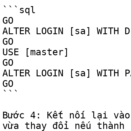
```sql

GO

ALTER LOGIN [sa] WITH D
GO

USE [master]

GO

ALTER LOGIN [sa] WITH P
GO

```

Bước 4: Kết nối lại vào
vừa thay đổi nếu thành 