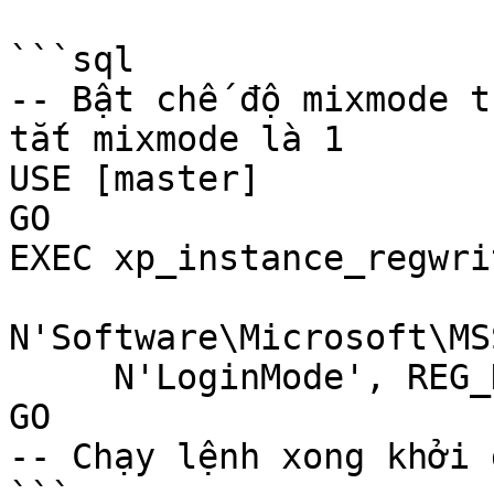
```sql

-- Bật chế độ mixmode t
tắt mixmode là 1

USE [master]

GO

EXEC xp_instance_regwri
N'Software\Microsoft\MS
     N'LoginMode', REG_DWORD, 2;

GO

-- Chạy lệnh xong khởi 