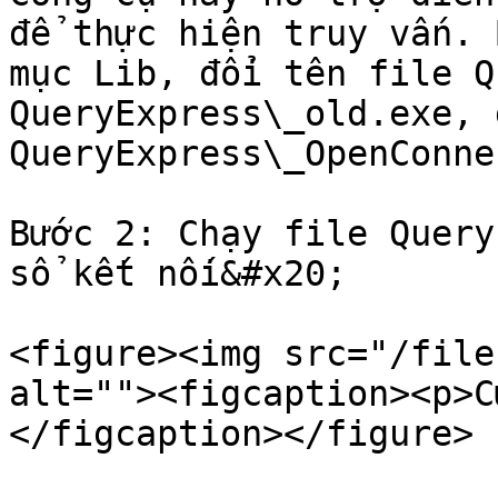
để thực hiện truy vấn. 
mục Lib, đổi tên file Q
QueryExpress\_old.exe, 
QueryExpress\_OpenConne
Bước 2: Chạy file Query
sổ kết nối&#x20;

<figure><img src="/file
alt=""><figcaption><p>C
</figcaption></figure>
