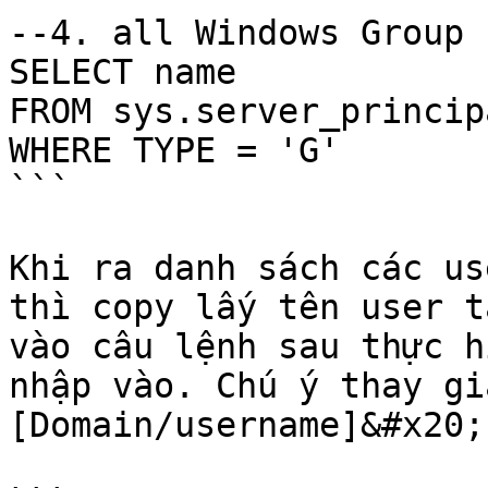
--4. all Windows Group 
SELECT name

FROM sys.server_principa
WHERE TYPE = 'G'

```

Khi ra danh sách các us
thì copy lấy tên user t
vào câu lệnh sau thực h
nhập vào. Chú ý thay gi
[Domain/username]&#x20;
