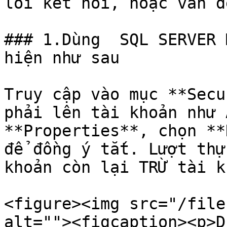
lỗi kết nối, hoặc vấn đ
### 1.Dùng  SQL SERVER 
hiện như sau

Truy cập vào mục **Secu
phải lên tài khoản như 
**Properties**, chọn **
để đồng ý tắt. Lượt thự
khoản còn lại TRỪ tài k
<figure><img src="/file
alt=""><figcaption><p>D