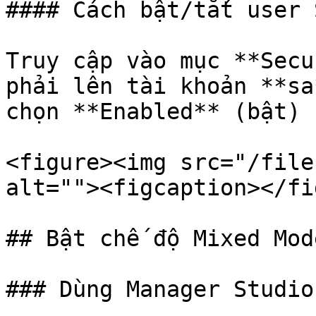
#### Cách bật/tắt user 
Truy cập vào mục **Secu
phải lên tài khoản **sa
chọn **Enabled** (bật) 
<figure><img src="/file
alt=""><figcaption></fi
## Bật chế độ Mixed Mod
### Dùng Manager Studio
