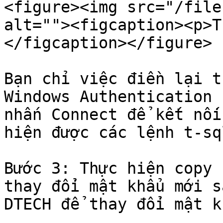
<figure><img src="/file
alt=""><figcaption><p>T
</figcaption></figure>

Bạn chỉ việc điền lại t
Windows Authentication 
nhấn Connect để kết nối
hiện được các lệnh t-sql
Bước 3: Thực hiện copy 
thay đổi mật khẩu mới s
DTECH để thay đổi mật k