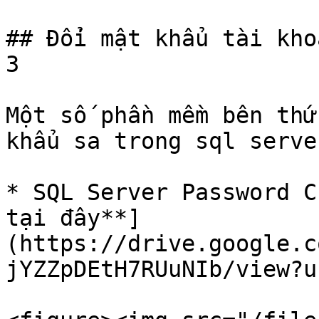
## Đổi mật khẩu tài kho
3

Một số phần mềm bên thứ
khẩu sa trong sql serve
* SQL Server Password C
tại đây**]
(https://drive.google.c
jYZZpDEtH7RUuNIb/view?u