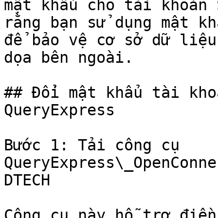
mật khẩu cho tài khoản 
rằng bạn sử dụng mật kh
để bảo vệ cơ sở dữ liệu
dọa bên ngoài.

## Đổi mật khẩu tài kho
QueryExpress

Bước 1: Tải công cụ 
QueryExpress\_OpenConne
DTECH

Công cụ này hỗ trợ điền