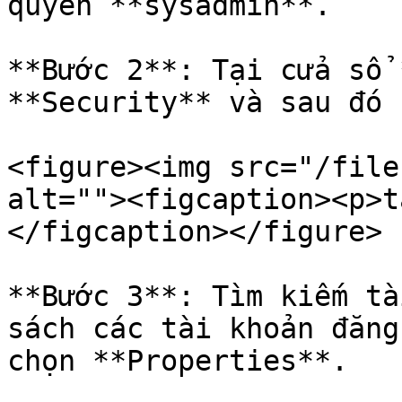
quyền **sysadmin**.

**Bước 2**: Tại cửa sổ 
**Security** và sau đó 
<figure><img src="/file
alt=""><figcaption><p>t
</figcaption></figure>

**Bước 3**: Tìm kiếm tà
sách các tài khoản đăng
chọn **Properties**.
