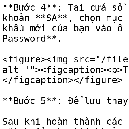
**Bước 4**: Tại cửa sổ 
khoản **SA**, chọn mục 
khẩu mới của bạn vào ô 
Password**.

<figure><img src="/file
alt=""><figcaption><p>T
</figcaption></figure>

**Bước 5**: Để lưu thay
Sau khi hoàn thành các 