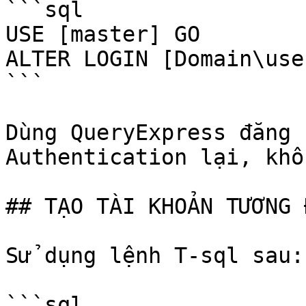
```sql

USE [master] GO 

ALTER LOGIN [Domain\use
```

Dùng QueryExpress đăng 
Authentication lại, khô
## TẠO TÀI KHOẢN TƯƠNG 
Sử dụng lệnh T-sql sau:

```sql
