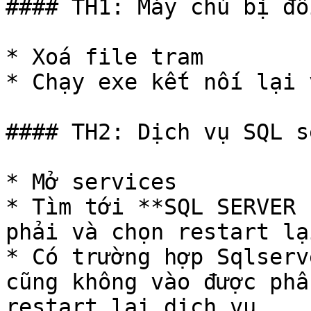
#### TH1: Máy chủ bị đổ
* Xoá file tram

* Chạy exe kết nối lại 
#### TH2: Dịch vụ SQL s
* Mở services

* Tìm tới **SQL SERVER 
phải và chọn restart lạ
* Có trường hợp Sqlserv
cũng không vào được phầ
restart lại dịch vụ
