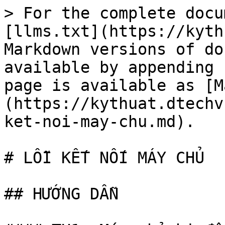
> For the complete docu
[llms.txt](https://kyth
Markdown versions of do
available by appending 
page is available as [M
(https://kythuat.dtechv
ket-noi-may-chu.md).

# LỖI KẾT NỐI MÁY CHỦ

## HƯỚNG DẪN
