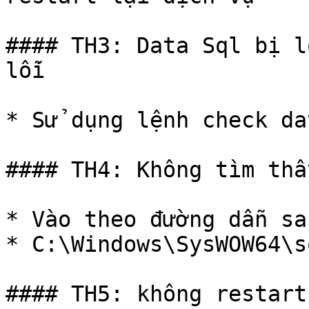
#### TH3: Data Sql bị lỗ
lỗi

* Sử dụng lệnh check da
#### TH4: Không tìm thấ
* Vào theo đường dẫn sa
* C:\Windows\SysWOW64\s
#### TH5: không restart