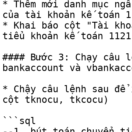
* Thêm mới danh mục ngâ
của tài khoản kế toán 11
* Khai báo cột "Tài kho
tiểu khoản kế toán 1121
#### Bước 3: Chạy câu l
bankaccount và vbankacco
* Chậy câu lệnh sau để 
cột tknocu, tkcocu)

```sql

--1. bút toán chuyển ti