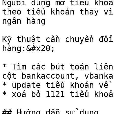
Người dùng mở tiểu khoả
theo tiểu khoản thay vì
ngân hàng

Kỹ thuật cần chuyển đổi
hàng:&#x20;

* Tìm các bút toán liên
cột bankaccount, vbanka
* update tiểu khoản về 1
* xoá bỏ 1121 tiểu khoả
## Hướng dẫn sử dụng
