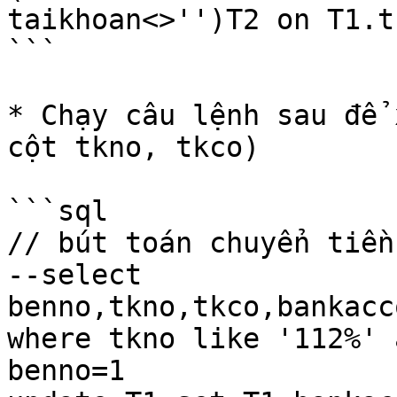
taikhoan<>'')T2 on T1.t
```

* Chạy câu lệnh sau để 
cột tkno, tkco)

```sql

// bút toán chuyển tiền
--select 
benno,tkno,tkco,bankacc
where tkno like '112%' 
benno=1
