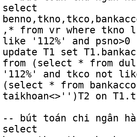
select 
benno,tkno,tkco,bankacc
,* from vr where tkno l
like '112%' and psno>0

update T1 set T1.bankac
from (select * from dul
'112%' and tkco not lik
(select * from bankacco
taikhoan<>'')T2 on T1.t
-- bút toán chi ngân hàn
select 