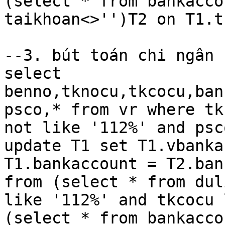
(select * from bankacco
taikhoan<>'')T2 on T1.t
--3. bút toán chi ngân h
select 
benno,tknocu,tkcocu,ban
psco,* from vr where tk
not like '112%' and psco
update T1 set T1.vbanka
T1.bankaccount = T2.ban
from (select * from dul
like '112%' and tkcocu 
(select * from bankacco