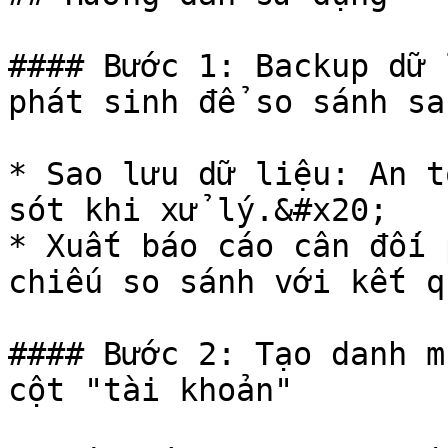
#### Bước 1: Backup dữ 
phát sinh để so sánh sa
* Sao lưu dữ liệu: An t
sót khi xử lý.&#x20;

* Xuất báo cáo cân đối 
chiếu so sánh với kết q
#### Bước 2: Tạo danh m
cột "tài khoản"
