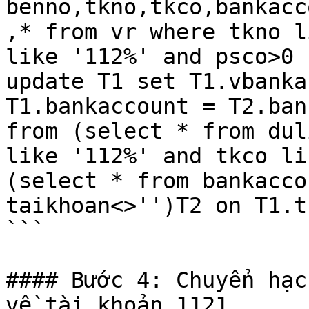
benno,tkno,tkco,bankacc
,* from vr where tkno l
like '112%' and psco>0

update T1 set T1.vbanka
T1.bankaccount = T2.ban
from (select * from dul
like '112%' and tkco li
(select * from bankacco
taikhoan<>'')T2 on T1.t
```

#### Bước 4: Chuyển hạc
về tài khoản 1121
