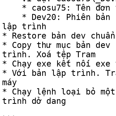
    * caosu75: Tên đơn vị

    * Dev20: Phiên bản chuẩn nhân ra để làm bản 
lập trình

* Restore bản dev chuẩn
* Copy thư mục bản dev 
trình. Xoá tệp Tram

* Chạy exe kết nối exe 
* Với bản lập trình. Tr
máy

* Chạy lệnh loại bỏ một
trình dở dang
