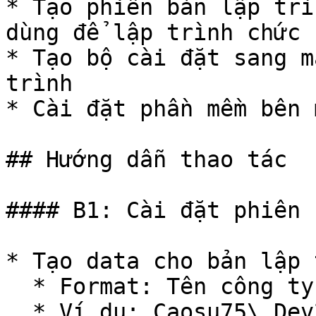
* Tạo phiên bản lập trì
dùng để lập trình chức n
* Tạo bộ cài đặt sang m
trình

* Cài đặt phần mềm bên 
## Hướng dẫn thao tác

#### B1: Cài đặt phiên 
* Tạo data cho bản lập 
  * Format: Tên công ty + Tên phiên bản chuẩn

  * Ví dụ: Caosu75\_Dev20
