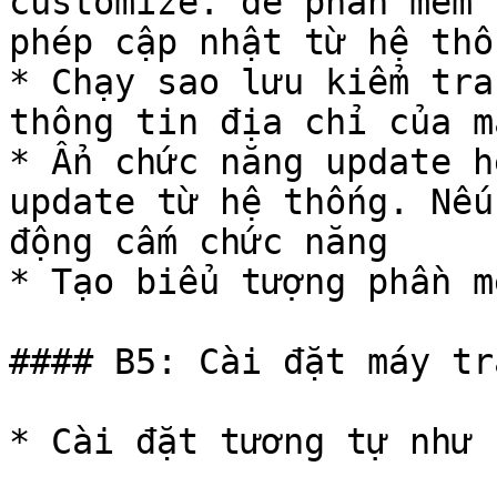
customize. để phần mềm 
phép cập nhật từ hệ thố
* Chạy sao lưu kiểm tra
thông tin địa chỉ của m
* Ẩn chức năng update h
update từ hệ thống. Nếu
động cấm chức năng

* Tạo biểu tượng phần m
#### B5: Cài đặt máy trạ