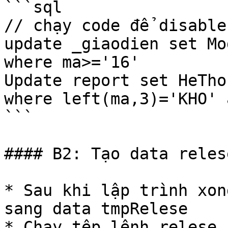
```sql

// chạy code để disable
update _giaodien set Mod
where ma>='16'

Update report set HeTho
where left(ma,3)='KHO' 
```

#### B2: Tạo data reles
* Sau khi lập trình xon
sang data tmpRelese

* Chạy tệp lệnh relese 