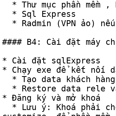
  * Thư mục phần mềm , Data rele

  * Sql Express

  * Radmin (VPN ảo) nếu có trạm online&#x20;

#### B4: Cài đặt máy chủ
* Cài đặt sqlExpress

* Chạy exe để kết nối da
  * Tạo data khách hàng

  * Restore data rele vào data khách hàng

* Đăng ký và mở khoá

  * Lưu ý: Khoá phải chọn loại sản phẩm là 