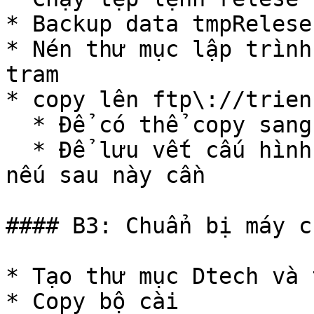
* Backup data tmpRelese
* Nén thư mục lập trình
tram

* copy lên ftp\://trien
  * Để có thể copy sang cho khách hàng

  * Để lưu vết cấu hình bản lập trình tương ứng 
nếu sau này cần

#### B3: Chuẩn bị máy c
* Tạo thư mục Dtech và 
* Copy bộ cài
