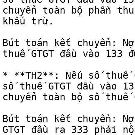
chuyển toàn bộ phần thu
khấu trừ.

Bút toán kết chuyển: Nợ
thuế GTGT đầu vào 133 đ
* **TH2**: Nếu số thuế 
số thuế GTGT đầu vào 13
chuyển toàn bộ số thuế 
Bút toán kết chuyển: Nợ
GTGT đầu ra 333 phải nộp