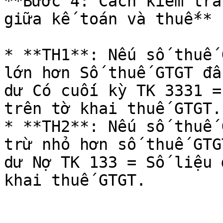
**Bước 4: Cách kiểm tra
giữa kế toán và thuế**

* **TH1**: Nếu số thuế 
lớn hơn Số thuế GTGT đầ
dư Có cuối kỳ TK 3331 =
trên tờ khai thuế GTGT.

* **TH2**: Nếu số thuế 
trừ nhỏ hơn số thuế GTG
dư Nợ TK 133 = Số liệu 