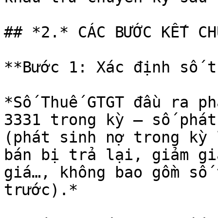
## *2.* CÁC BƯỚC KẾT CH
**Bước 1: Xác định số t
*Số Thuế GTGT đầu ra ph
3331 trong kỳ – số phát
(phát sinh nợ trong kỳ 
bán bị trả lại, giảm gi
giá…, không bao gồm số 
trước).*
