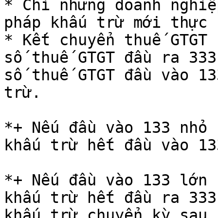
* Chỉ những doanh nghiệ
pháp khấu trừ mới thực 
* Kết chuyển thuế GTGT 
số thuế GTGT đầu ra 333
số thuế GTGT đầu vào 13
trừ.

*+ Nếu đầu vào 133 nhỏ 
khấu trừ hết đầu vào 13
*+ Nếu đầu vào 133 lớn 
khấu trừ hết đầu ra 333
khấu trừ chuyển kỳ sau 