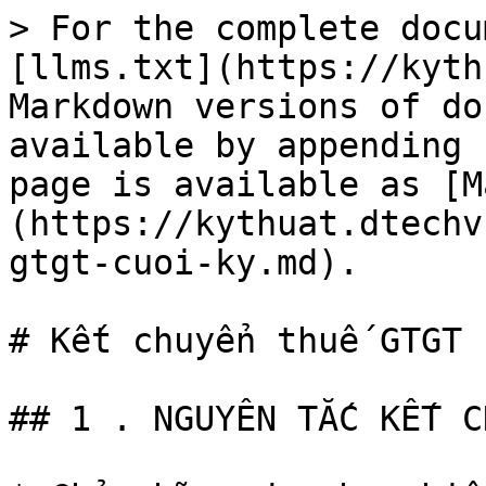
> For the complete docu
[llms.txt](https://kyth
Markdown versions of do
available by appending 
page is available as [M
(https://kythuat.dtechv
gtgt-cuoi-ky.md).

# Kết chuyển thuế GTGT 
## 1 . NGUYÊN TẮC KẾT C