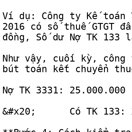
Ví dụ: Công ty Kế toán 
2016 có số thuế GTGT đầ
đồng, Số dư Nợ TK 133 l
Như vậy, cuối kỳ, công 
bút toán kết chuyển thu
Nợ TK 3331: 25.000.000

&#x20;      Có TK 133: 