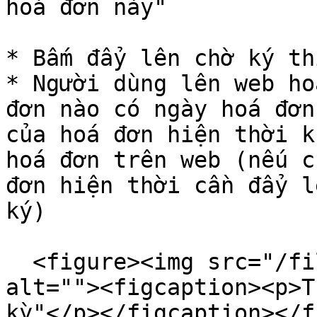
hoá đơn này"

* Bấm đẩy lên chờ ký th
* Người dùng lên web ho
đơn nào có ngày hoá đơn
của hoá đơn hiện thời k
hoá đơn trên web (nếu c
đơn hiện thời cần đẩy l
ký)

  <figure><img src="/files/eZjyrrwtiVbUVZASdvCH" 
alt=""><figcaption><p>T
kỳ"</p></figcaption></f