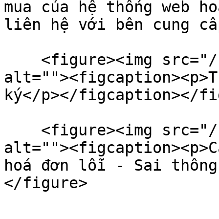
mua của hệ thống web ho
liên hệ với bên cung cấ
    <figure><img src="/files/DsmfCuhnGkJEH85JoMto" 
alt=""><figcaption><p>T
ký</p></figcaption></fi
    <figure><img src="/files/mmOJfcnlNit6qn4wk7Wt" 
alt=""><figcaption><p>C
hoá đơn lỗi - Sai thông