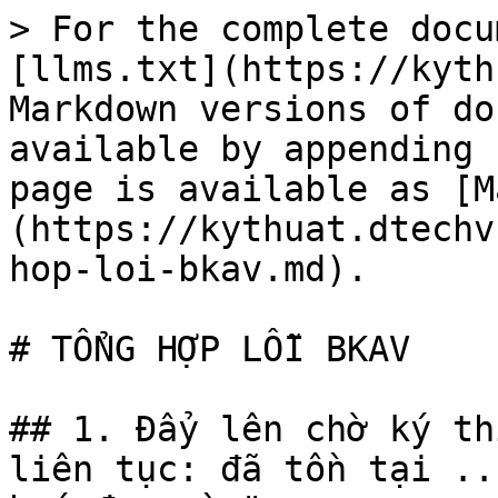
> For the complete docu
[llms.txt](https://kyth
Markdown versions of do
available by appending 
page is available as [M
(https://kythuat.dtechv
hop-loi-bkav.md).

# TỔNG HỢP LỖI BKAV

## 1. Đẩy lên chờ ký th
liên tục: đã tồn tại ..