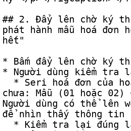
## 2. Đẩy lên chờ ký th
phát hành mẫu hoá đơn h
hết"

* Bấm đẩy lên chờ ký th
* Người dùng kiểm tra l
  * Seri hoá đơn của hoá đơn hiện thời đã đúng 
chưa: Mẫu (01 hoặc 02) 
Người dùng có thể lên w
để nhìn thấy thông tin 
  * Kiểm tra lại đúng là hết số lượng hoá đơn đã 