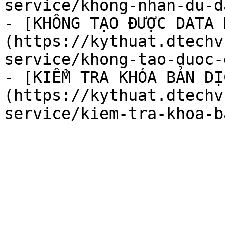
service/khong-nhan-du-d
- [KHÔNG TẠO ĐƯỢC DATA 
(https://kythuat.dtechv
service/khong-tao-duoc-
- [KIỂM TRA KHÓA BẢN DỊ
(https://kythuat.dtechv