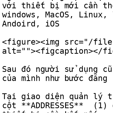
với thiết bị mới cần th
windows, MacOS, Linux, 
Andoird, iOS

<figure><img src="/file
alt=""><figcaption></fi
Sau đó người sử dụng cũ
của mình như bước đăng 
Tại giao diện quản lý t
cột **ADDRESSES**  (1) 