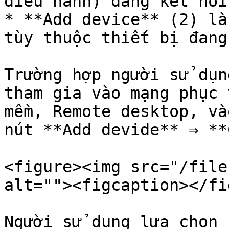
điều hành) đang kết nối
* **Add device** (2) là
tùy thuộc thiết bị đang
Trường hợp người sử dụn
tham gia vào mạng phục 
mềm, Remote desktop, và
nút **Add devide** ⇒ **
<figure><img src="/file
alt=""><figcaption></fi
Người sử dụng lựa chọn 