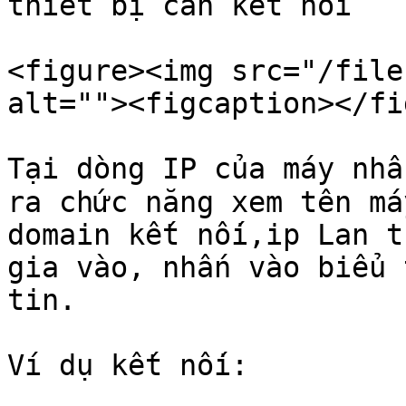
thiết bị cần kết nối

<figure><img src="/file
alt=""><figcaption></fi
Tại dòng IP của máy nhấ
ra chức năng xem tên má
domain kết nối,ip Lan t
gia vào, nhấn vào biểu 
tin.

Ví dụ kết nối:
