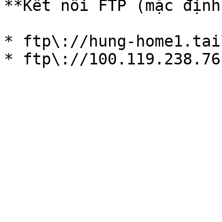
**Kết nối FTP (mặc định
* ftp\://hung-home1.tai