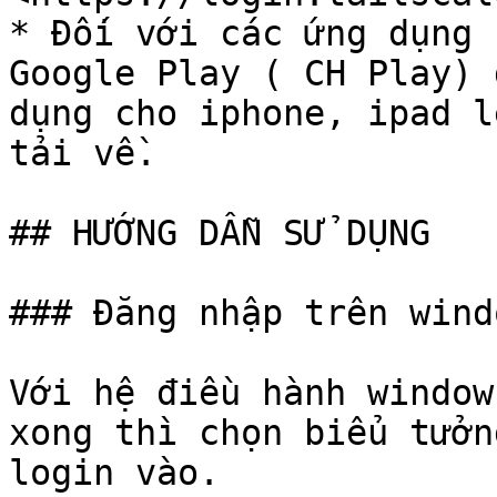
* Đối với các ứng dụng 
Google Play ( CH Play) 
dụng cho iphone, ipad l
tải về.

## HƯỚNG DẪN SỬ DỤNG

### Đăng nhập trên windo
Với hệ điều hành window
xong thì chọn biểu tưởn
login vào.
