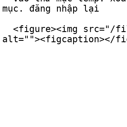
mục. đăng nhập lại

  <figure><img src="/files/SKrDqwejBhh8W4C0KvFz" 