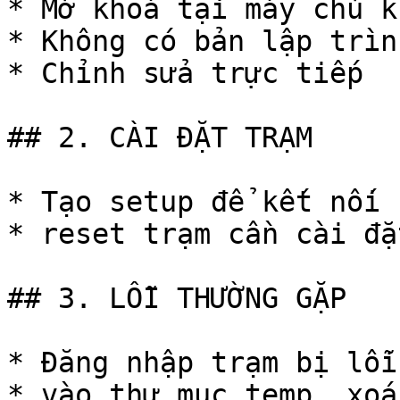
* Mở khoá tại máy chủ k
* Không có bản lập trình
* Chỉnh sửa trực tiếp

## 2. CÀI ĐẶT TRẠM

* Tạo setup để kết nối

* reset trạm cần cài đặt
## 3. LỖI THƯỜNG GẶP

* Đăng nhập trạm bị lỗi
* vào thư mục temp. xoá