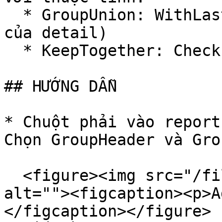
  * GroupUnion: WithLastDetail (gắn với dòng cuối 
của detail)

  * KeepTogether: Check true

## HƯỚNG DẪN

* Chuột phải vào report
Chọn GroupHeader và Gro
  <figure><img src="/files/uHOtKDN2WfvqFRDhNefB" 
alt=""><figcaption><p>A
</figcaption></figure>
