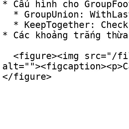
* Cấu hình cho GroupFoo
  * GroupUnion: WithLastDetail&#x20;

  * KeepTogether: Check true

* Các khoảng trắng thừa
  <figure><img src="/files/oY6yq75LlhD1McoT84FL" 
alt=""><figcaption><p>C