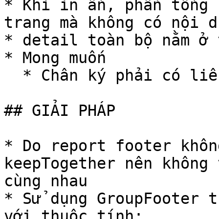
* Khi in ấn, phần tổng 
trang mà không có nội d
* detail toàn bộ nằm ở 
* Mong muốn

  * Chân ký phải có liên quan tới nội dung detail

## GIẢI PHÁP

* Do report footer khôn
keepTogether nên không 
cùng nhau

* Sử dụng GroupFooter t
với thuộc tính:
