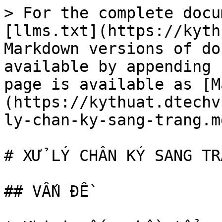
> For the complete docu
[llms.txt](https://kyth
Markdown versions of do
available by appending 
page is available as [M
(https://kythuat.dtechv
ly-chan-ky-sang-trang.md
# XỬ LÝ CHÂN KÝ SANG TRA
## VẤN ĐỀ
