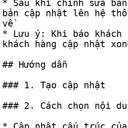
* Sau khi chỉnh sửa bản
bản cập nhật lên hệ thố
về

* Lưu ý: Khi báo khách 
khách hàng cập nhật xon
## Hướng dẫn

### 1. Tạo cập nhật

### 2. Cách chọn nội du
* Cập nhật cấu trúc của