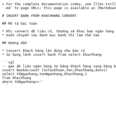
> For the complete documentation index, see [llms.txt](
`.md` to page URLs; this page is available as [Markdown
# INSERT BANK FROM KHACHHANG CONVERT

## Mô tả bài toán

* Khi convert dữ liệu cũ, thường sẽ khai báo ngân hàng 
* muốn chuyển vào danh mục bank thì làm thế nào

## Hướng dẫn

* Convert khách hàng lên đúng như bản cũ

* Sử dụng lệnh insert bank from select khachhang

```sql

-- gán dữ liệu ngân hàng từ bảng khách hàng sang bảng b
insert BankAccount (SoTaiKhoan,ten,khachhang,donvi)

select tkNganhang,tenNganhang,khachhang,1

from khachhang

where tkNganhang<>''
