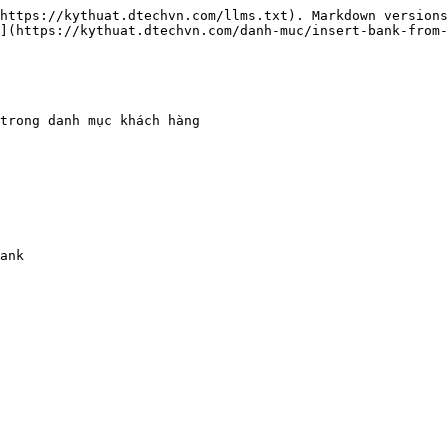
https://kythuat.dtechvn.com/llms.txt). Markdown versions
](https://kythuat.dtechvn.com/danh-muc/insert-bank-from-
trong danh mục khách hàng

ank
